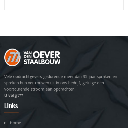
Vele opdrachtgevers gedurende meer dan 35 jaar spraken en
spreken hun vertrouwen uit in ons bedrijf, getuige een
voortdurende stroom aan opdrachten.
U volgt??
Links
Home