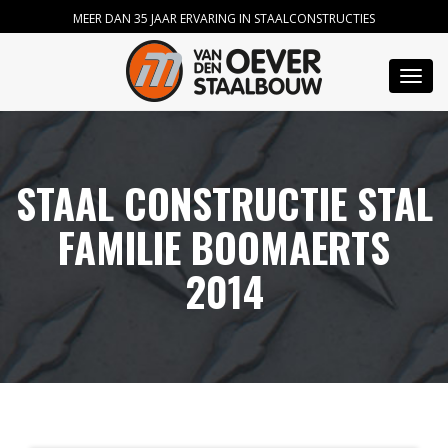
MEER DAN 35 JAAR ERVARING IN STAALCONSTRUCTIES
Toggl
navig
STAAL CONSTRUCTIE STAL
FAMILIE BOOMAERTS
2014