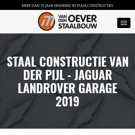
MEER DAN 35 JAAR ERVARING IN STAALCONSTRUCTIES
Toggl
navig
STAAL CONSTRUCTIE VAN
DER PIJL - JAGUAR
LANDROVER GARAGE
2019