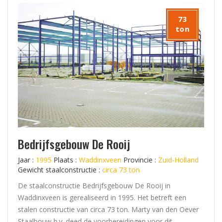
73
ton
Bedrijfsgebouw De Rooij
Jaar :
1995
Plaats :
Waddinxveen
Provincie :
Zuid-Holland
Gewicht staalconstructie :
circa 73 ton
De staalconstructie Bedrijfsgebouw De Rooij in
Waddinxveen is gerealiseerd in 1995. Het betreft een
stalen constructie van circa 73 ton. Marty van den Oever
Staalbouw b.v. deed de voorbereidingen voor dit