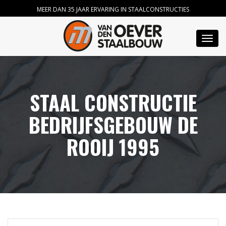
MEER DAN 35 JAAR ERVARING IN STAALCONSTRUCTIES
Toggl
navig
STAAL CONSTRUCTIE
BEDRIJFSGEBOUW DE
ROOIJ 1995